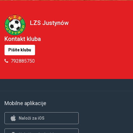
LZS Justynów
Kontakt kluba
Pišite klubu
792885750
Mobilne aplikacije
Naloži za iOS