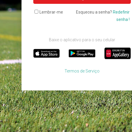
Lembrar-me
Esqueceu a senha?
Redefinir
senha !
Baixe o aplicativo para o seu celular
Termos de Serviço