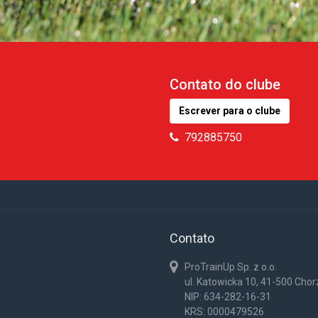
Contato do clube
Escrever para o clube
792885750
Contato
ProTrainUp Sp. z o.o.
ul. Katowicka 10, 41-500 Cho
NIP: 634-282-16-31
KRS: 0000479526