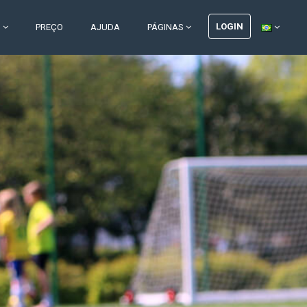
LOGIN
S
PREÇO
AJUDA
PÁGINAS