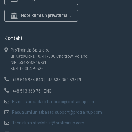
Noteikumi un privātuma politika
Kontakti
ProTrainUp Sp. z o.o.
ul. Katowicka 10, 41-500 Chorzów, Poland
NIP: 634-282-16-31
KRS: 0000479526
+48 516 954 843 | +48 535 352 535 PL
+48 513 360 761 ENG
Bizness un sadarbība:
biuro@protrainup.com
Pasūtījumi un atbalsts:
support@protrainup.com
Tehniskais atbalsts:
it@protrainup.com