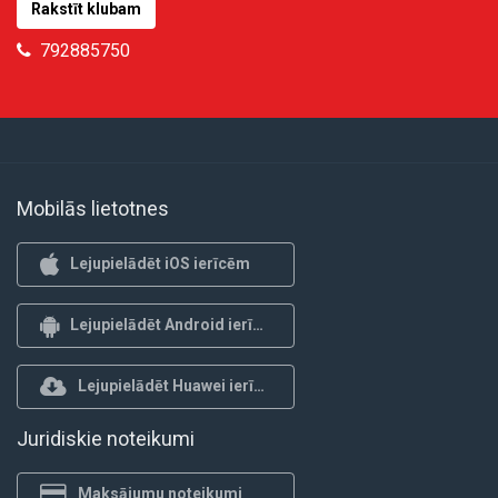
Rakstīt klubam
792885750
Mobilās lietotnes
Lejupielādēt iOS ierīcēm
Lejupielādēt Android ierīcēm
Lejupielādēt Huawei ierīcēm
Juridiskie noteikumi
Maksājumu noteikumi