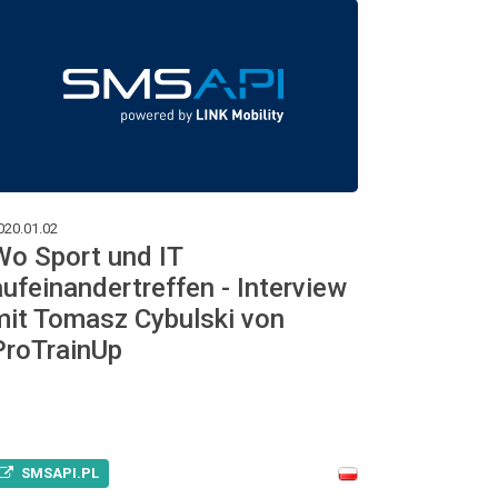
020.01.02
Wo Sport und IT
aufeinandertreffen - Interview
mit Tomasz Cybulski von
ProTrainUp
SMSAPI.PL