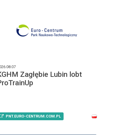
026.08.07
KGHM Zagłębie Lubin lobt
ProTrainUp
PNT.EURO-CENTRUM.COM.PL