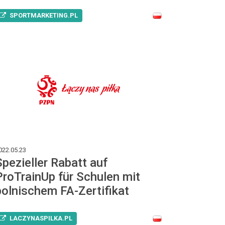
SPORTMARKETING.PL
022.05.23
Spezieller Rabatt auf
ProTrainUp für Schulen mit
polnischem FA-Zertifikat
LACZYNASPILKA.PL