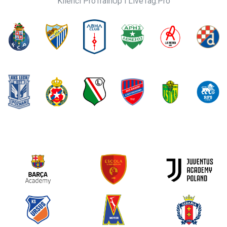
Klienci ProTrainUp i LiveTag.Pro