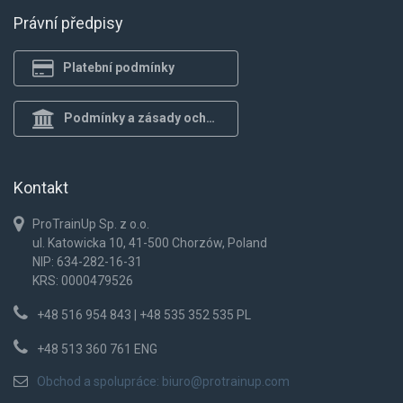
Právní předpisy
Platební podmínky
Podmínky a zásady ochrany osob.
Kontakt
ProTrainUp Sp. z o.o.
ul. Katowicka 10, 41-500 Chorzów, Poland
NIP: 634-282-16-31
KRS: 0000479526
+48 516 954 843 | +48 535 352 535 PL
+48 513 360 761 ENG
Obchod a spolupráce:
biuro@protrainup.com