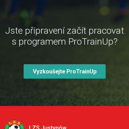
Jste připravení začít pracovat
s programem ProTrainUp?
Vyzkoušejte ProTrainUp
LZS Justynów